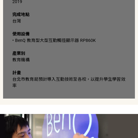
2019
完成地點
台灣
使用設備
• BenQ 教育型大型互動觸控顯示器 RP860K
產業別
教育機構
計畫
台北市教育局預計導入互動技術至各校，以提升學生學習效
率