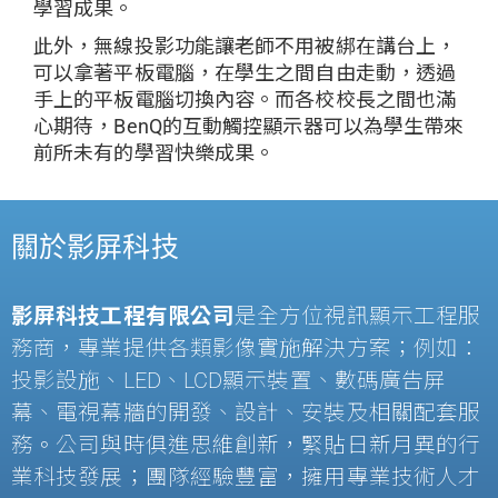
學習成果。
此外，無線投影功能讓老師不用被綁在講台上，
可以拿著平板電腦，在學生之間自由走動，透過
手上的平板電腦切換內容。而各校校長之間也滿
心期待，BenQ的互動觸控顯示器可以為學生帶來
前所未有的學習快樂成果。
關於影屏科技
影屏科技工程有限公司
是全方位視訊顯示工程服
務商，專業提供各類影像實施解決方案；例如：
投影設施、
LED
、
LCD
顯示裝置、數碼廣告屏
幕、電視幕牆的開發、設計、安裝及相關配套服
務。公司與時俱進思維創新，緊貼日新月異的行
業科技發展；團隊經驗豐富，擁用專業技術人才