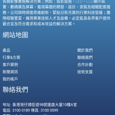
各類影像實施解決方案；例如：投影設施、
LED
、
LCD
顯示裝
置、數碼廣告屏幕、電視幕牆的開發、設計、安裝及相關配套服
務。公司與時俱進思維創新，緊貼日新月異的行業科技發展；團
隊經驗豐富，擁用專業技術人才及設備，必定能爲各界客戶提供
最合宜及符合需求和成本效益的解決方案。
網站地圖
產品
關於我們
行業&方案
聯絡我們
客戶案例
合作計劃
新聞資訊
技術支援
我的帳戶
聯絡我們
地址: 香港灣仔譚臣道98號運盛大廈10樓A室
電話: 3100 0189 傳真: 3100 0599