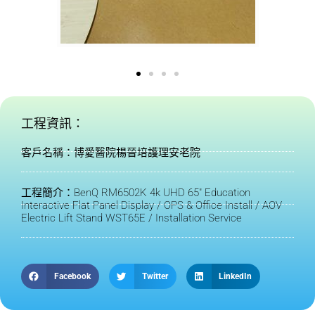
工程資訊：
客戶名稱：博愛醫院楊晉培護理安老院
工程簡介：BenQ RM6502K 4k UHD 65" Education
Interactive Flat Panel Display / OPS & Office Install / AOV
Electric Lift Stand WST65E / Installation Service
Facebook
Twitter
LinkedIn