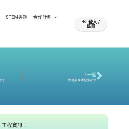
STEM專題
合作計劃
登入 /
註冊
下一個
公司
保良局馮晴紀念小學
工程資訊：