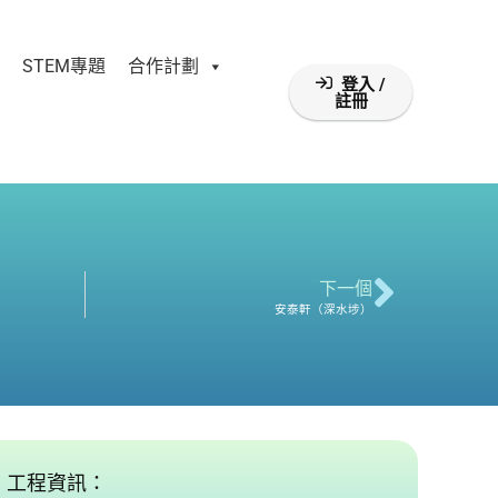
STEM專題
合作計劃
登入 /
註冊
下一個
安泰軒（深水埗）
工程資訊：