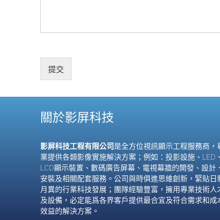
t
a
t
e
s
提交
+
1
關於影屏科技
影屏科技工程有限公司
是全方位視訊顯示工程服務商，
業提供各類影像實施解決方案；例如：投影設施、
LED
LCD
顯示裝置、數碼廣告屏幕、電視幕牆的開發、設計
安裝及相關配套服務。公司與時俱進思維創新，緊貼日
月異的行業科技發展；團隊經驗豐富，擁用專業技術人
及設備，必定能爲各界客戶提供最合宜及符合需求和成
效益的解決方案。