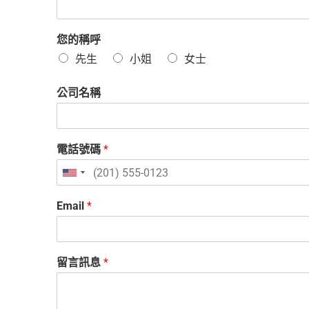
您的稱呼
先生
小姐
女士
公司名稱
電話號碼
*
U
n
Email
*
i
t
e
留言訊息
*
d
S