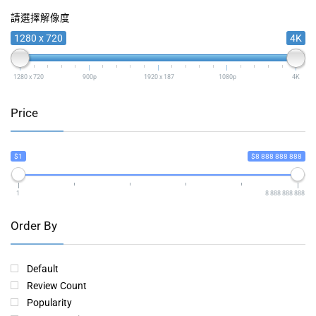
請選擇解像度
1280 x 720
4K
1280 x 720
900p
1920 x 187
1080p
4K
Price
$1
$8 888 888 888
1
8 888 888 888
Order By
Default
Review Count
Popularity