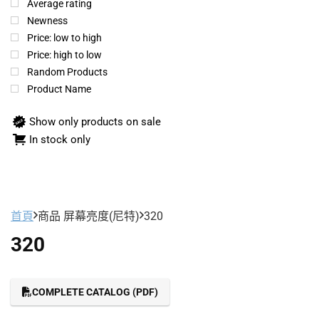
Average rating
Newness
Price: low to high
Price: high to low
Random Products
Product Name
Show only products on sale
In stock only
首頁
商品 屏幕亮度(尼特)
320
320
COMPLETE CATALOG (PDF)