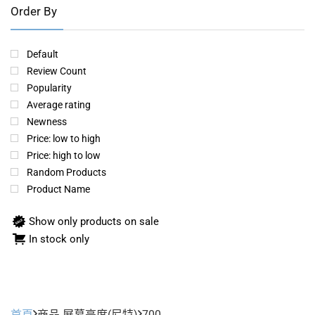
Order By
Default
Review Count
Popularity
Average rating
Newness
Price: low to high
Price: high to low
Random Products
Product Name
Show only products on sale
In stock only
首頁
商品 屏幕亮度(尼特)
700