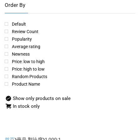
Order By
Default
Review Count
Popularity
Average rating
Newness
Price: low to high
Price: high to low
Random Products
Product Name
Show only products on sale
In stock only
首頁
商品 對比度
1,000:1