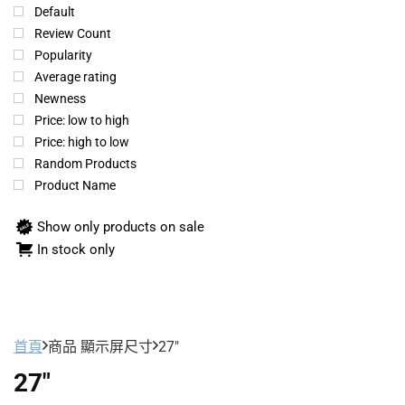
Default
Review Count
Popularity
Average rating
Newness
Price: low to high
Price: high to low
Random Products
Product Name
Show only products on sale
In stock only
首頁
商品 顯示屏尺寸
27"
27"