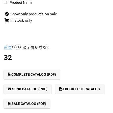
Product Name
Show only products on sale
In stock only
首頁
商品 顯示屏尺寸
32
32
COMPLETE CATALOG (PDF)
SEND CATALOG (PDF)
EXPORT PDF CATALOG
SALE CATALOG (PDF)