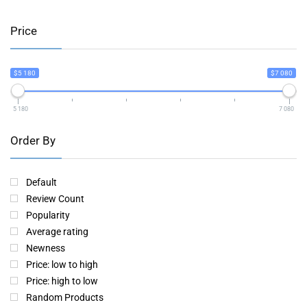
Price
$5 180
$7 080
5 180
7 080
Order By
Default
Review Count
Popularity
Average rating
Newness
Price: low to high
Price: high to low
Random Products