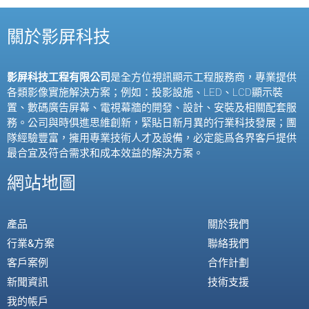
關於影屏科技
影屏科技工程有限公司
是全方位視訊顯示工程服務商，專業提供
各類影像實施解決方案；例如：投影設施、
LED
、
LCD
顯示裝
置、數碼廣告屏幕、電視幕牆的開發、設計、安裝及相關配套服
務。公司與時俱進思維創新，緊貼日新月異的行業科技發展；團
隊經驗豐富，擁用專業技術人才及設備，必定能爲各界客戶提供
最合宜及符合需求和成本效益的解決方案。
網站地圖
產品
關於我們
行業&方案
聯絡我們
客戶案例
合作計劃
新聞資訊
技術支援
我的帳戶