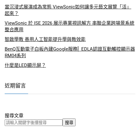
當沉浸式展演成為常態 ViewSonic如何讓多元藝文展覽「活」
起來？
ViewSonic 於 ISE 2026 展示專業視訊解方 串聯企業跨場景系統
整合應用
智啟學教 善用人工智能提升學與教效能
BenQ互動電子白板內建Google服務⎜ EDLA認證互動觸控顯示器
RM04系列
什麼是LED顯示屏？
近期留言
搜尋文章
搜尋