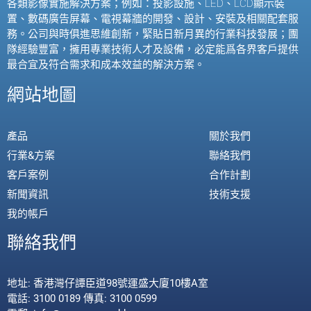
各類影像實施解決方案；例如：投影設施、
LED
、
LCD
顯示裝
置、數碼廣告屏幕、電視幕牆的開發、設計、安裝及相關配套服
務。公司與時俱進思維創新，緊貼日新月異的行業科技發展；團
隊經驗豐富，擁用專業技術人才及設備，必定能爲各界客戶提供
最合宜及符合需求和成本效益的解決方案。
網站地圖
產品
關於我們
行業&方案
聯絡我們
客戶案例
合作計劃
新聞資訊
技術支援
我的帳戶
聯絡我們
地址: 香港灣仔譚臣道98號運盛大廈10樓A室
電話: 3100 0189 傳真: 3100 0599