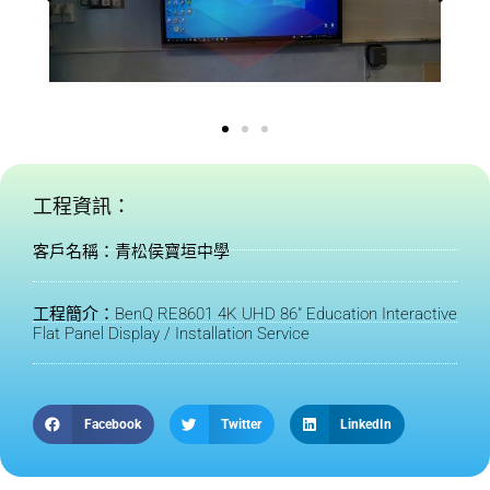
工程資訊：
客戶名稱：青松侯寶垣中學
工程簡介：BenQ RE8601 4K UHD 86" Education Interactive
Flat Panel Display / Installation Service
Facebook
Twitter
LinkedIn