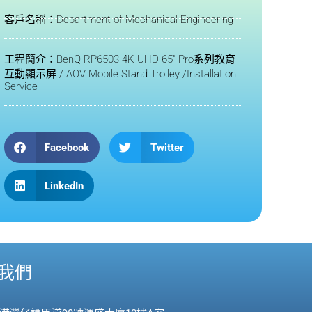
客戶名稱：Department of Mechanical Engineering
工程簡介：BenQ RP6503 4K UHD 65" Pro系列教育
互動顯示屏 / AOV Mobile Stand Trolley /Installation
Service
Facebook
Twitter
LinkedIn
我們