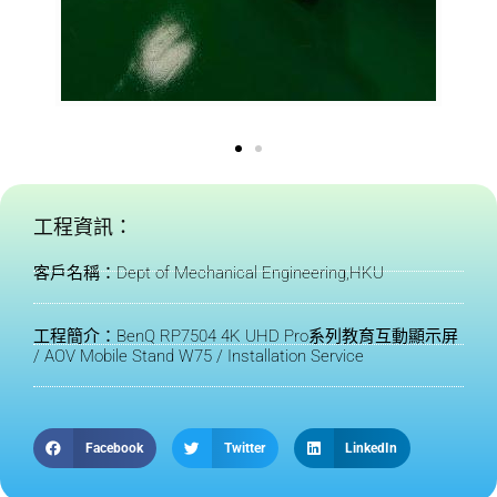
工程資訊：
客戶名稱：Dept of Mechanical Engineering,HKU
工程簡介：BenQ RP7504 4K UHD Pro系列教育互動顯示屏
/ AOV Mobile Stand W75 / Installation Service
Facebook
Twitter
LinkedIn