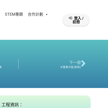
STEM專題
合作計劃
登入 /
註冊
下一個
務
水警東分區(西貢)
工程資訊：