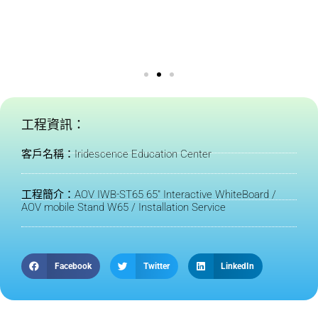
工程資訊：
客戶名稱：Iridescence Education Center
工程簡介：AOV IWB-ST65 65" Interactive WhiteBoard /
AOV mobile Stand W65 / Installation Service
Facebook
Twitter
LinkedIn