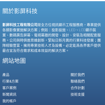
關於影屏科技
影屏科技工程有限公司
是全方位視訊顯示工程服務商，專業提供
各類影像實施解決方案；例如：投影設施、
LED
、
LCD
顯示裝
置、數碼廣告屏幕、電視幕牆的開發、設計、安裝及相關配套服
務。公司與時俱進思維創新，緊貼日新月異的行業科技發展；團
隊經驗豐富，擁用專業技術人才及設備，必定能爲各界客戶提供
最合宜及符合需求和成本效益的解決方案。
網站地圖
產品
關於我們
行業&方案
聯絡我們
客戶案例
合作計劃
新聞資訊
技術支援
我的帳戶