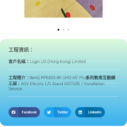
工程資訊：
客戶名稱：Login US (Hong Kong) Limited
工程簡介：BenQ RP6503 4K UHD 65" Pro系列教育互動顯
示屏 / AOV Electric Lift Stand WST65E / Installation
Service
Facebook
Twitter
LinkedIn