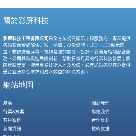
關於影屏科技
影屏科技工程有限公司
是全方位視訊顯示工程服務商，專業提供
各類影像實施解決方案；例如：投影設施、
LED
、
LCD
顯示裝
置、數碼廣告屏幕、電視幕牆的開發、設計、安裝及相關配套服
務。公司與時俱進思維創新，緊貼日新月異的行業科技發展；團
隊經驗豐富，擁用專業技術人才及設備，必定能爲各界客戶提供
最合宜及符合需求和成本效益的解決方案。
網站地圖
產品
關於我們
行業&方案
聯絡我們
客戶案例
合作計劃
新聞資訊
技術支援