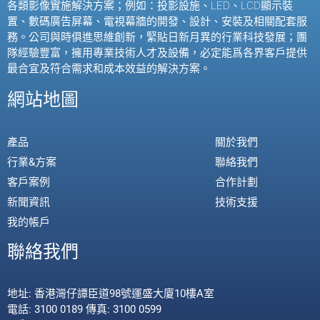
各類影像實施解決方案；例如：投影設施、
LED
、
LCD
顯示裝
置、數碼廣告屏幕、電視幕牆的開發、設計、安裝及相關配套服
務。公司與時俱進思維創新，緊貼日新月異的行業科技發展；團
隊經驗豐富，擁用專業技術人才及設備，必定能爲各界客戶提供
最合宜及符合需求和成本效益的解決方案。
網站地圖
產品
關於我們
行業&方案
聯絡我們
客戶案例
合作計劃
新聞資訊
技術支援
我的帳戶
聯絡我們
地址: 香港灣仔譚臣道98號運盛大廈10樓A室
電話: 3100 0189 傳真: 3100 0599