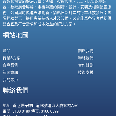
各類影像實施解決方案；例如：投影設施、
LED
、
LCD
顯示裝
置、數碼廣告屏幕、電視幕牆的開發、設計、安裝及相關配套服
務。公司與時俱進思維創新，緊貼日新月異的行業科技發展；團
隊經驗豐富，擁用專業技術人才及設備，必定能爲各界客戶提供
最合宜及符合需求和成本效益的解決方案。
網站地圖
產品
關於我們
行業&方案
聯絡我們
客戶案例
合作計劃
新聞資訊
技術支援
我的帳戶
聯絡我們
地址: 香港灣仔譚臣道98號運盛大廈10樓A室
電話: 3100 0189 傳真: 3100 0599