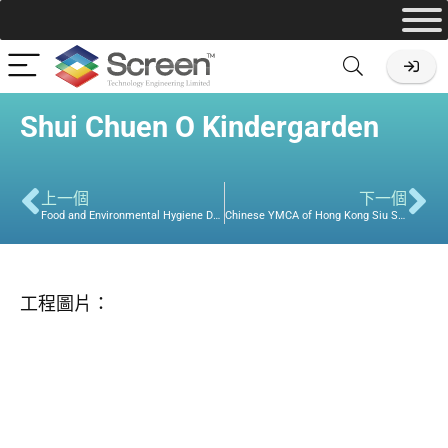
Shui Chuen O Kindergarden
上一個
下一個
Food and Environmental Hygiene Department
Chinese YMCA of Hong Kong Siu Sai Wan Centre
工程圖片：