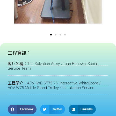
工程資訊：
客戶名稱：The Salvation Army Urban Renewal Social
Service Team
工程簡介：AOV IWB-ST75 75" Interactive WhiteBoard /
AOV W75 Mobile Stand Trolley / Installation Service
Facebook
Twitter
LinkedIn