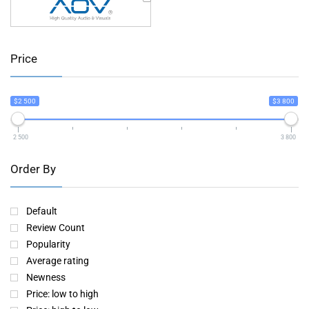
Price
$2 500
$3 800
2 500
3 800
Order By
Default
Review Count
Popularity
Average rating
Newness
Price: low to high