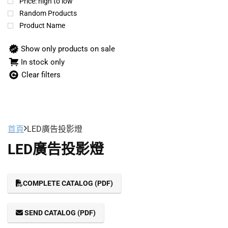
Price: high to low
Random Products
Product Name
Show only products on sale
In stock only
Clear filters
首頁
LED廣告投影燈
LED廣告投影燈
COMPLETE CATALOG (PDF)
SEND CATALOG (PDF)