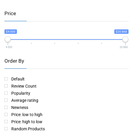
Price
$4 000
$20 868
4 000
20 868
Order By
Default
Review Count
Popularity
Average rating
Newness
Price: low to high
Price: high to low
Random Products