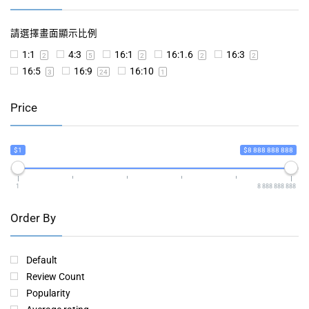
請選擇畫面顯示比例
1:1
4:3
16:1
16:1.6
16:3
2
5
2
2
2
16:5
16:9
16:10
3
24
1
Price
$1
$8 888 888 888
1
8 888 888 888
Order By
Default
Review Count
Popularity