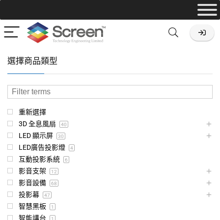
選擇商品類型
重新選擇
3D 全息風扇
40
LED 顯示屏
30
LED廣告投影燈
4
互動投影系統
6
影音支架
12
影音設備
68
投影幕
47
智慧黑板
1
智能講台
1