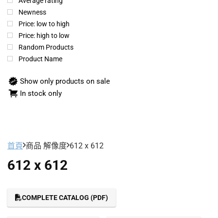
Average rating
Newness
Price: low to high
Price: high to low
Random Products
Product Name
Show only products on sale
In stock only
首頁
商品 解像度
612 x 612
612 x 612
COMPLETE CATALOG (PDF)