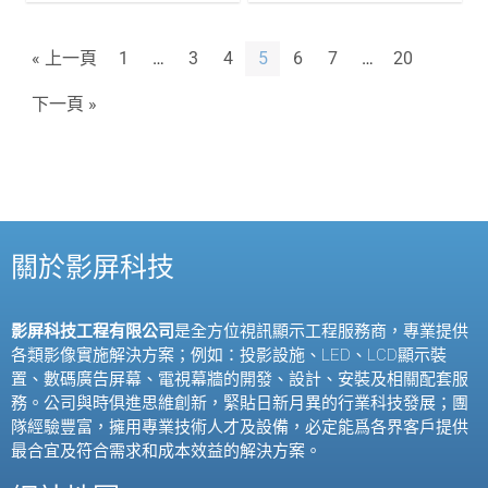
« 上一頁
1
…
3
4
5
6
7
…
20
下一頁 »
關於影屏科技
影屏科技工程有限公司
是全方位視訊顯示工程服務商，專業提供
各類影像實施解決方案；例如：投影設施、
LED
、
LCD
顯示裝
置、數碼廣告屏幕、電視幕牆的開發、設計、安裝及相關配套服
務。公司與時俱進思維創新，緊貼日新月異的行業科技發展；團
隊經驗豐富，擁用專業技術人才及設備，必定能爲各界客戶提供
最合宜及符合需求和成本效益的解決方案。