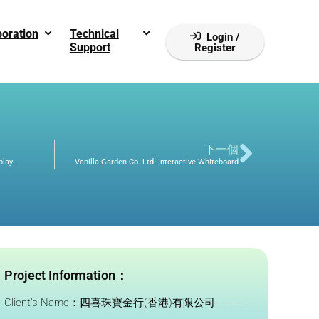
boration
Technical
Login /
Support
Register
下一個
play
Vanilla Garden Co. Ltd.-Interactive Whiteboard
Project Information：
Client's Name：四喜珠寶金行(香港)有限公司