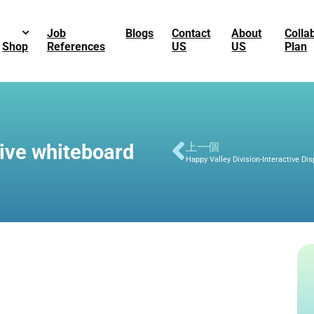
Job
Blogs
Contact
About
Colla
Shop
References
US
US
Plan
ive whiteboard
上一個
Happy Valley Division-Interactive Dis
4b7-bd0e-6b92cc885788
cb4-99be-88b5e376343f
3e6-beac-4ce9b029d3a9