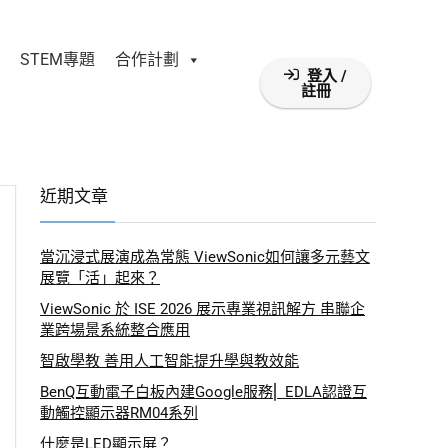
STEM專題
合作計劃
登入 /
註冊
近期文章
當沉浸式展演成為常態 ViewSonic如何讓多元藝文
展覽「活」起來？
ViewSonic 於 ISE 2026 展示專業視訊解方 串聯企
業跨場景系統整合應用
智啟學教 善用人工智能提升學與教效能
BenQ互動電子白板內建Google服務⎜ EDLA認證互
動觸控顯示器RM04系列
什麼是LED顯示屏？