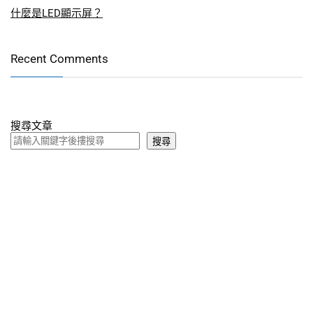
什麼是LED顯示屏？
Recent Comments
搜尋文章
搜尋
關於影屏科技
影屏科技工程有限公司
是全方位視訊顯示工程服務商，專業提供
各類影像實施解決方案；例如：投影設施、
LED
、
LCD
顯示裝
置、數碼廣告屏幕、電視幕牆的開發、設計、安裝及相關配套服
務。公司與時俱進思維創新，緊貼日新月異的行業科技發展；團