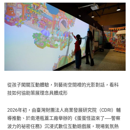
從孩子闖關互動體驗，到藝術空間裡的光影對話，看科
技如何協助策展理念具體成形
2026年初，由臺灣財團法人商業發展研究院（CDRI）輔
導推動、於南港瓶蓋工廠舉辦的《蛋蛋怪盜來了──警察
波力的祕密任務》沉浸式數位互動遊戲展，現場氣氛熱