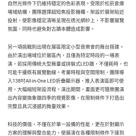
自然光條件下仍維持穩定的色彩表現。受限於松菸倉庫
場域結構，團隊選擇超短焦投影機種，架設於展架貼近
投射，使影像穩定清晰呈現在透光網紗上，不影響展覽
氛圍，同時也避免對古蹟本體造成影響。
另一項挑戰則出現在展區限定小型音樂會的舞台搭建。
由於演出場域位於展區內，且僅為特定時段的一場表
演，若採用傳統大型舞臺或拼裝式LED牆，不僅耗時，也
可能干擾既有展覽動線。考量時程與空間限制，團隊導
入138吋All-in-One LED折疊顯示器，推入表演區即可使
用，大幅縮短架設流程。演出期間，畫面更可隨樂團演
出內容變換象徵四季的視覺影像，在限制條件下打造出
完整且具沉浸感的舞臺效果。
科技的價值，不僅在於單一設備的性能，更在於對顯示
方案的理解與整合能力，使展演在各種限制條件下達到