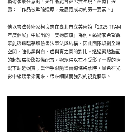
藝術家最在意的，是作品能否被忠實呈現。連育仁透
露：「作品被準確還原，是展覽成功的第一要素。」
他以書法藝術家柯良志在臺北市立美術館「2025 TFAM
年度個展」中展出的「雙鉤廓填」為例。藝術家希望觀
眾能透過臨摹體驗書法筆法與結構，因此團隊規劃全暗
空間，強化黑與白、虛與實之間的對比。透過緊貼牆面
的超短焦投影設備配置，觀眾得以在不受影子干擾的情
況下貼近觀賞；當伸手跟隨畫面線條臨摹時，墨色在光
影中緩緩暈染開來，帶來細膩而強烈的視覺體驗。