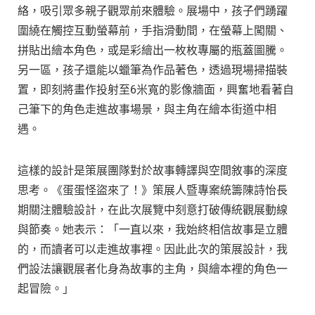
絡，吸引眾多親子觀眾前來體驗。展場中，孩子們踴躍
圍繞在觸控互動螢幕前，手指滑動間，在螢幕上闖關、
拼貼出繪本角色，或是彩繪出一枚枚專屬的瓶蓋圖騰。
另一區，孩子還能以蠟筆為作品著色，透過現場掃描裝
置，即刻將畫作投射至6米寬的影像牆面，興奮地看著自
己筆下的角色走進故事場景，與主角在繪本街道中相
遇。
這樣的設計是策展團隊對於故事轉譯與空間敘事的深度
思考。《蛋蛋怪盜來了！》策展人暨專案統籌陳詩怡長
期關注體驗設計，在此次展覽中刻意打破傳統觀展動線
與節奏。她表示：「一直以來，我始終相信故事是立體
的，而讀者可以走進故事裡。因此此次的策展設計，我
們設法讓觀展者化身為故事的主角，與繪本裡的角色一
起冒險。」