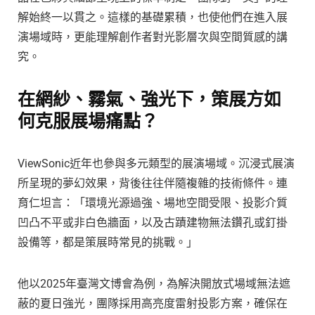
解始終一以貫之。這樣的基礎累積，也使他們在進入展
演場域時，更能理解創作者對光影層次與空間質感的講
究。
在網紗、霧氣、強光下，策展方如
何克服展場痛點？
ViewSonic近年也參與多元類型的展演場域。沉浸式展演
所呈現的夢幻效果，背後往往伴隨複雜的技術條件。連
育仁坦言：「環境光源過強、場地空間受限、投影介質
凹凸不平或非白色牆面，以及古蹟建物無法鑽孔或釘掛
設備等，都是策展時常見的挑戰。」
他以2025年臺灣文博會為例，為解決開放式場域無法遮
蔽的夏日強光，團隊採用高亮度雷射投影方案，確保在