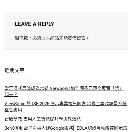
LEAVE A REPLY
很抱歉，必須
登入
網站才能發佈留言。
近期文章
當沉浸式展演成為常態 ViewSonic如何讓多元藝文展覽「活」
起來？
ViewSonic 於 ISE 2026 展示專業視訊解方 串聯企業跨場景系統
整合應用
智啟學教 善用人工智能提升學與教效能
BenQ互動電子白板內建Google服務⎜ EDLA認證互動觸控顯示器