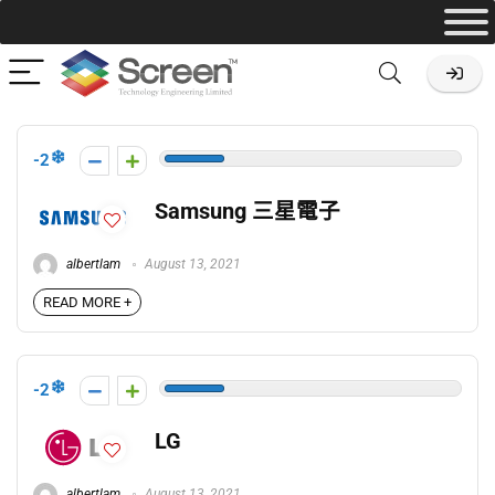
-2
Samsung 三星電子
albertlam
August 13, 2021
READ MORE +
-2
LG
albertlam
August 13, 2021