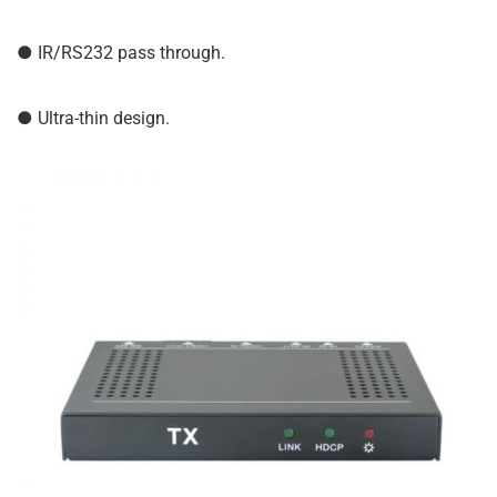
● IR/RS232 pass through.
● Ultra-thin design.