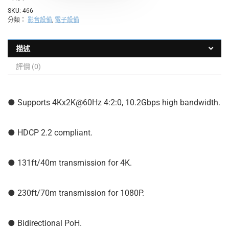
SKU:
466
分類：
影音設備
,
電子設備
描述
評價 (0)
● Supports 4Kx2K@60Hz 4:2:0, 10.2Gbps high bandwidth.
● HDCP 2.2 compliant.
● 131ft/40m transmission for 4K.
● 230ft/70m transmission for 1080P.
● Bidirectional PoH.