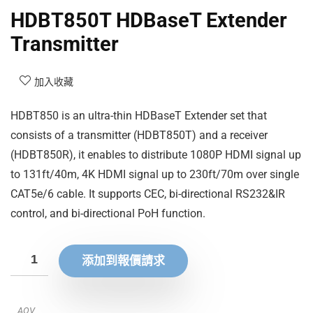
HDBT850T HDBaseT Extender
Transmitter
加入收藏
HDBT850 is an ultra-thin HDBaseT Extender set that
consists of a transmitter (HDBT850T) and a receiver
(HDBT850R), it enables to distribute 1080P HDMI signal up
to 131ft/40m, 4K HDMI signal up to 230ft/70m over single
CAT5e/6 cable. It supports CEC, bi-directional RS232&IR
control, and bi-directional PoH function.
添加到報價請求
AOV