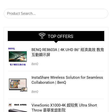
TOP OFFERS
BENQ RE8603A | 4K UHD 86″ 經濟高效 教育
互動顯示屏
BenQ
InstaShare Wireless Solution for Seamless
Collaboration | BenQ
BenQ
ViewSonic X1000-4K 超短焦 Ultra Short
Throw 豪華家庭影院