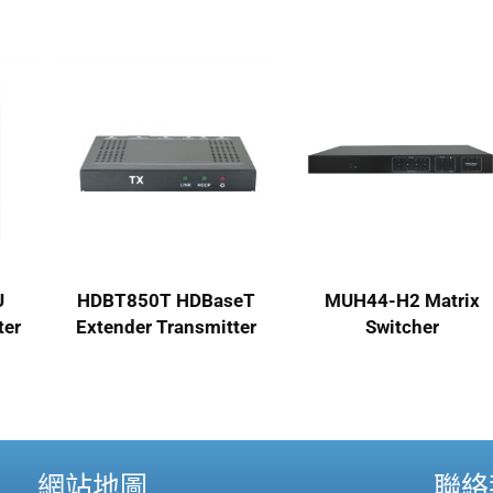
U
HDBT850T HDBaseT
MUH44-H2 Matrix
ter
Extender Transmitter
Switcher
網站地圖
聯絡