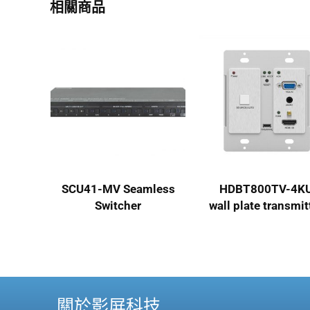
相關商品
SCU41-MV Seamless
HDBT800TV-4K
Switcher
wall plate transmit
關於影屏科技