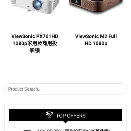
ViewSonic PX701HD
ViewSonic M2 Full
1080p家用及商用投
HD 1080p
影機
TOP OFFERS