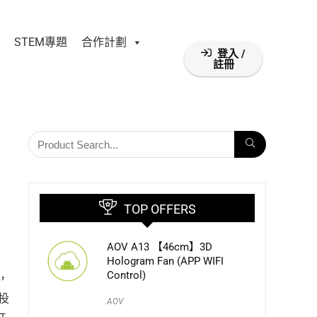
STEM專題
合作計劃
登入 /
註冊
TOP OFFERS
AOV A13 【46cm】3D
Hologram Fan (APP WIFI
Control)
，
投
AOV