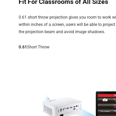
Fit For Classrooms of All Sizes
0.61 short throw projection gives you room to work wit
within inches of a screen, users will be able to projec
the projection beam and avoid image shadows.
0.61
Short Throw