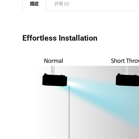
描述
評價 (0)
Effortless Installation