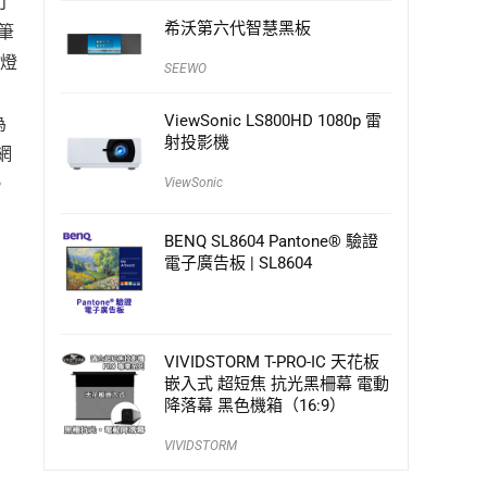
打
希沃第六代智慧黑板
筆
將燈
SEEWO
ViewSonic LS800HD 1080p 雷
為
射投影機
網
。
ViewSonic
BENQ SL8604 Pantone® 驗證
電子廣告板 | SL8604
VIVIDSTORM T-PRO-IC 天花板
嵌入式 超短焦 抗光黑柵幕 電動
降落幕 黑色機箱（16:9）
VIVIDSTORM