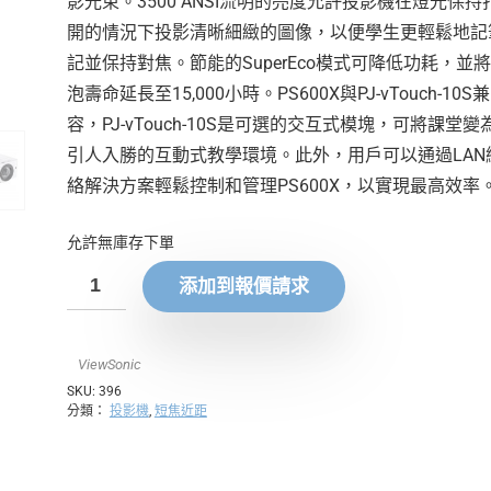
影光束。3500 ANSI流明的亮度允許投影機在燈光保持
開的情況下投影清晰細緻的圖像，以便學生更輕鬆地記
記並保持對焦。節能的SuperEco模式可降低功耗，並
泡壽命延長至15,000小時。PS600X與PJ-vTouch-10S兼
容，PJ-vTouch-10S是可選的交互式模塊，可將課堂變
引人入勝的互動式教學環境。此外，用戶可以通過LAN
絡解決方案輕鬆控制和管理PS600X，以實現最高效率
允許無庫存下單
添加到報價請求
ViewSonic
SKU:
396
分類：
投影機
,
短焦近距