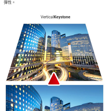
彈性。
Vertical
Keystone