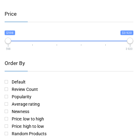
Price
$598
$3 920
598
3 920
Order By
Default
Review Count
Popularity
Average rating
Newness
Price: low to high
Price: high to low
Random Products