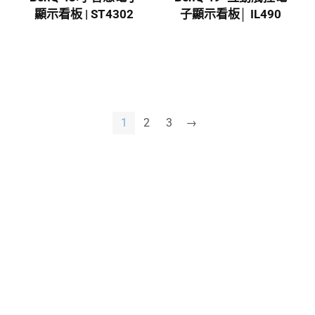
顯示看板 | ST4302
子顯示看板│ IL490
1
2
3
→