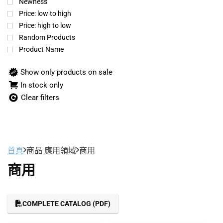
Newness
Price: low to high
Price: high to low
Random Products
Product Name
Show only products on sale
In stock only
Clear filters
首頁
商品 應用領域
商用
商用
COMPLETE CATALOG (PDF)