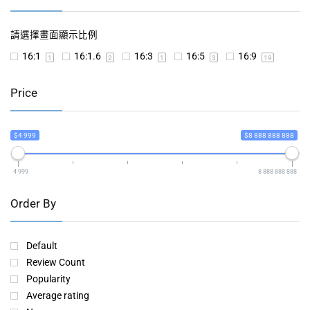
請選擇畫面顯示比例
16:1
16:1.6
16:3
16:5
16:9
1
2
1
3
19
Price
$4 999
$8 888 888 888
4 999
8 888 888 888
Order By
Default
Review Count
Popularity
Average rating