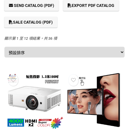
SEND CATALOG (PDF)
EXPORT PDF CATALOG
SALE CATALOG (PDF)
顯示第 1 至 12 項結果，共 36 項