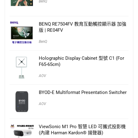
BenQ
BENQ RE7504FV 教育互動觸控顯示器 加強
版 | RE04FV
BenQ
Holographic Display Cabinet 型號 C1 (For
F65-65cm)
AOV
BYOD-E Multiformat Presentation Switcher
AOV
ViewSonic M1 Pro 智慧 LED 可攜式投影機
(內建 Harman Kardon® 揚聲器)