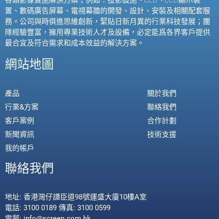
各類影像實施解決方案；例如：投影設施、
LED
、
LCD
顯示裝
置、數碼廣告屏幕、電視幕牆的開發、設計、安裝及相關配套服
務。公司與時俱進思維創新，緊貼日新月異的行業科技發展；團
隊經驗豐富，擁用專業技術人才及設備，必定能爲各界客戶提供
最合宜及符合需求和成本效益的解決方案。
網站地圖
產品
關於我們
行業&方案
聯絡我們
客戶案例
合作計劃
新聞資訊
技術支援
我的帳戶
聯絡我們
地址: 香港灣仔譚臣道98號運盛大廈10樓A室
電話: 3100 0189 傳真: 3100 0599
電郵: info@screen.com.hk