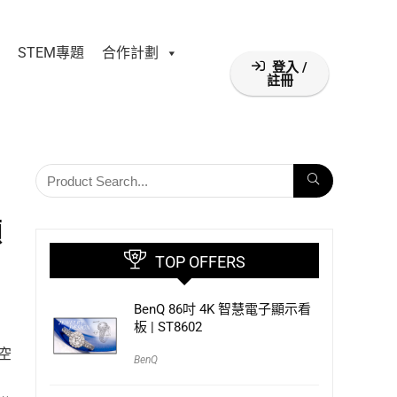
STEM專題
合作計劃
登入 /
註冊
顯
TOP OFFERS
BenQ 86吋 4K 智慧電子顯示看
板 | ST8602
空
BenQ