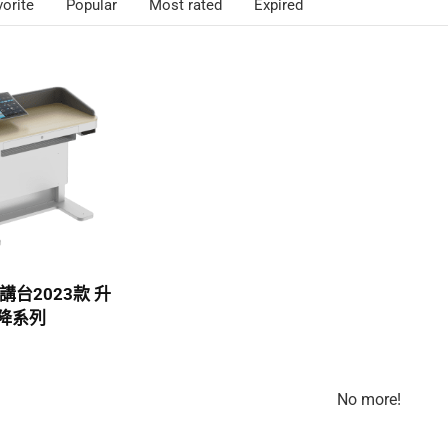
vorite
Popular
Most rated
Expired
講台2023款 升
降系列
No more!