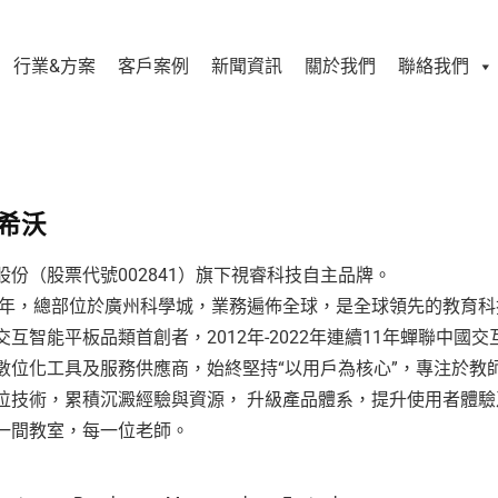
行業&方案
客戶案例
新聞資訊
關於我們
聯絡我們
 希沃
股份（股票代號002841）旗下視睿科技自主品牌。
09年，總部位於廣州科學城，業務遍佈全球，是全球領先的教育
交互智能平板品類首創者，2012年-2022年連續11年蟬聯中國
數位化工具及服務供應商，始終堅持“以用戶為核心”，專注於教
位技術，累積沉澱經驗與資源， 升級產品體系，提升使用者體驗
一間教室，每一位老師。