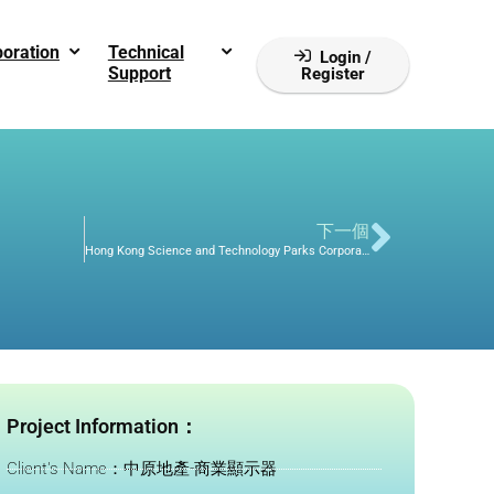
boration
Technical
Login /
Support
Register
下一個
Hong Kong Science and Technology Parks Corporation
Project Information：
Client's Name：中原地產-商業顯示器