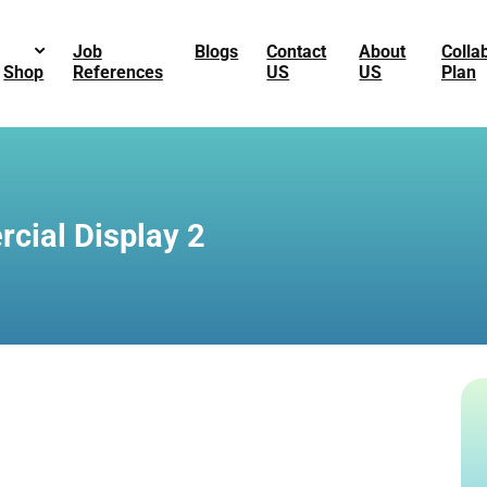
Job
Blogs
Contact
About
Colla
Shop
References
US
US
Plan
cial Display 2
G_4212.jpg
G_4210.jpg
G_4209.jpg
G_4207.jpg
G_4205.jpg
-1820.png