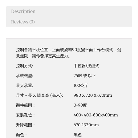
Description
Reviews (0)
控制會議平板位置，正面或旋轉90度變平面工作台模式，創
意無限，讓你發揮更高生產力。
控制方式:
手控器/按鍵式
承載機型:
75吋 或 以下
最大承重:
100公斤
尺寸 ~ 長 X 闊 X 高 (毫米):
980 X 720 X 670mm
翻轉範圍：
0-90度
安裝孔位：
400×400-600x400mm
升降範圍：
670-1320mm
顏色：
黑色