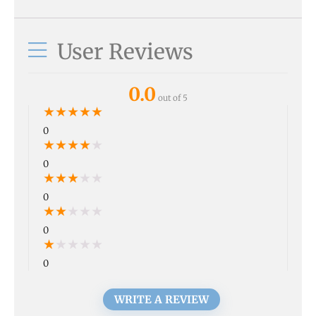
User Reviews
0.0
out of 5
★
★
★
★
★
0
★
★
★
★
★
0
★
★
★
★
★
0
★
★
★
★
★
0
★
★
★
★
★
0
WRITE A REVIEW