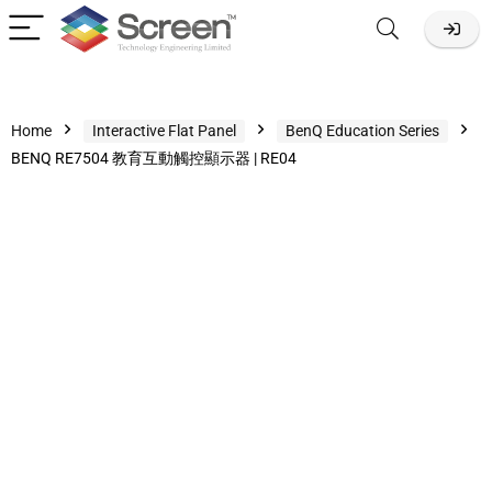
Home
Interactive Flat Panel
BenQ Education Series
BENQ RE7504 教育互動觸控顯示器 | RE04