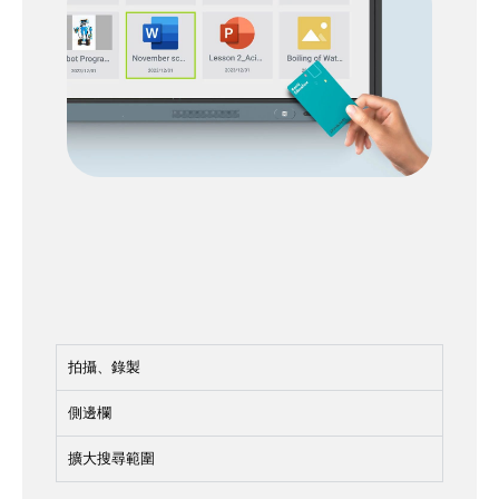
拍攝、錄製
側邊欄
擴大搜尋範圍