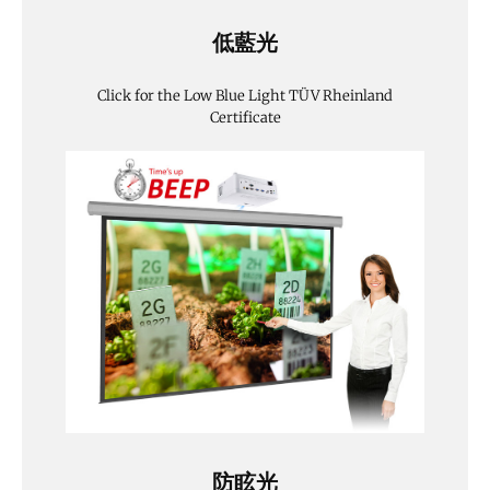
低藍光
Click for the Low Blue Light TÜV Rheinland
Certificate
防眩光