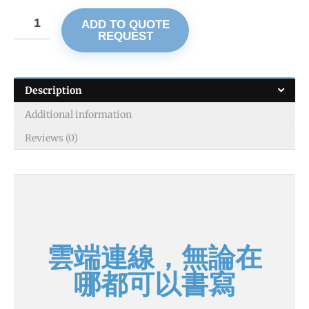
ADD TO QUOTE
REQUEST
Description
Additional information
Reviews (0)
雲端連線，無論在
哪都可以書寫