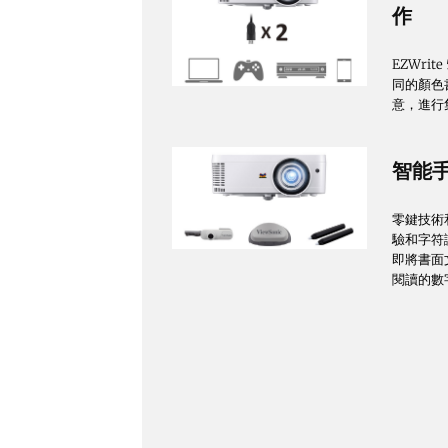
作
EZWri
同的顏色
意，進行
智能
零鍵技術和
驗和字符識
即將書面
閱讀的數