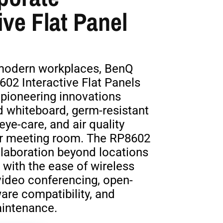
ive Flat Panel
modern workplaces, BenQ
02 Interactive Flat Panels
 pioneering innovations
d whiteboard, germ-resistant
eye-care, and air quality
ur meeting room. The RP8602
llaboration beyond locations
 with the ease of wireless
video conferencing, open-
are compatibility, and
aintenance.