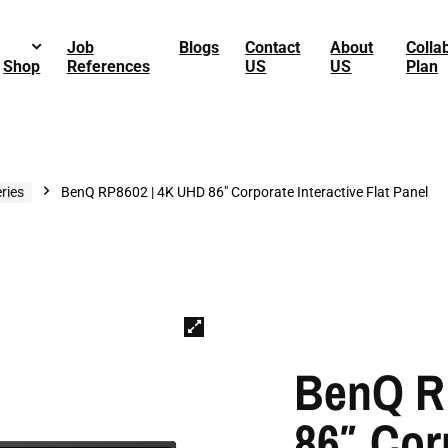
Job
Blogs
Contact
About
Colla
Shop
References
US
US
Plan
ries
BenQ RP8602 | 4K UHD 86″ Corporate Interactive Flat Panel
BenQ R
86″ Cor