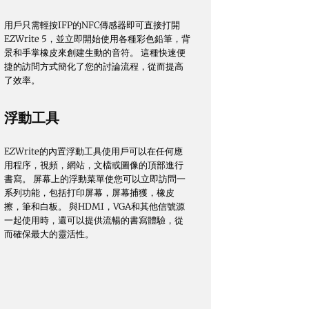
用戶只需輕按IFP的NFC傳感器即可直接打開
EZWrite 5，並立即開始使用各種彩色鉛筆，背
景和手掌橡皮來創建生動的音符。 這種快速便
捷的訪問方式簡化了您的討論流程，從而提高
了效率。
浮動工具
EZWrite的內置浮動工具使用戶可以在任何應
用程序，視頻，網站，文檔或圖像的頂部進行
書寫。 屏幕上的浮動菜單使您可以立即訪問一
系列功能，包括打印屏幕，屏幕捕獲，橡皮
擦，筆和白板。 與HDMI，VGA和其他信號源
一起使用時，還可以提供流暢的書寫體驗，從
而確保最大的靈活性。