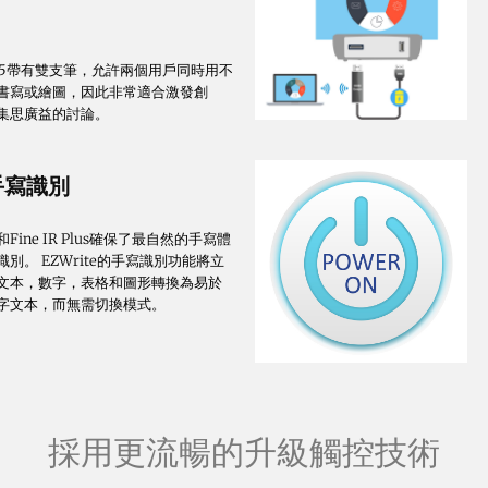
te 5帶有雙支筆，允許兩個用戶同時用不
書寫或繪圖，因此非常適合激發創
集思廣益的討論。
手寫識別
Fine IR Plus確保了最自然的手寫體
別。 EZWrite的手寫識別功能將立
文本，數字，表格和圖形轉換為易於
字文本，而無需切換模式。
採用更流暢的升級觸控技術