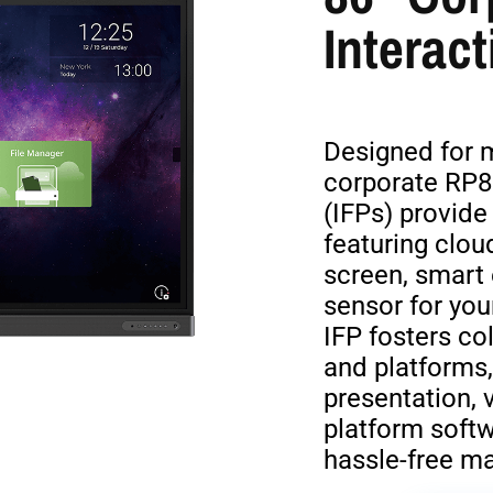
Interact
Designed for 
corporate RP86
(IFPs) provide
featuring clou
screen, smart 
sensor for yo
IFP fosters co
and platforms,
presentation, 
platform softw
hassle-free m