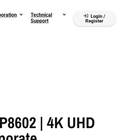
boration
Technical
Login /
Support
Register
P8602 | 4K UHD
porate