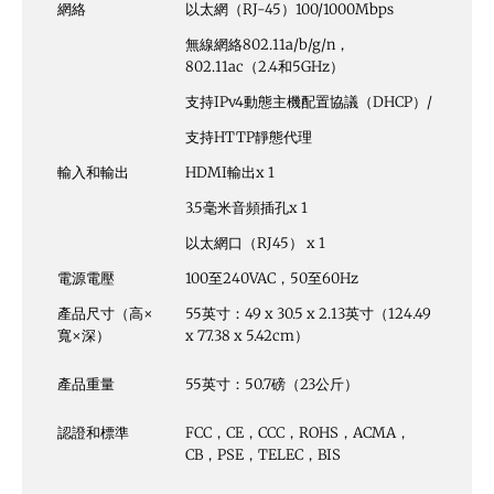
網絡
以太網（RJ-45）100/1000Mbps
無線網絡802.11a/b/g/n，
802.11ac（2.4和5GHz）
支持IPv4動態主機配置協議（DHCP）/
支持HTTP靜態代理
輸入和輸出
HDMI輸出x 1
3.5毫米音頻插孔x 1
以太網口（RJ45） x 1
電源電壓
100至240VAC，50至60Hz
產品尺寸（高×
55英寸：49 x 30.5 x 2.13英寸（124.49
寬×深）
x 77.38 x 5.42cm）
產品重量
55英寸：50.7磅（23公斤）
認證和標準
FCC，CE，CCC，ROHS，ACMA，
CB，PSE，TELEC，BIS