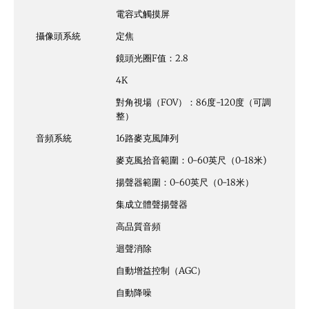
電容式觸摸屏
攝像頭系統
定焦
鏡頭光圈F值：2.8
4K
對角視場（FOV）：86度-120度（可調
整）
音頻系統
16路麥克風陣列
麥克風拾音範圍：0-60英尺（0-18米)
揚聲器範圍：0-60英尺（0-18米）
集成立體聲揚聲器
高品質音頻
迴聲消除
自動增益控制（AGC）
自動降噪