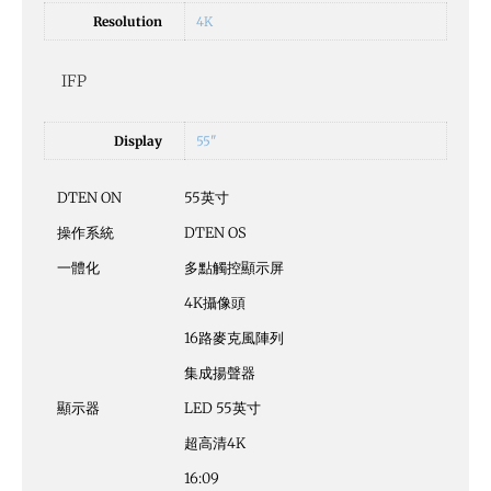
Resolution
4K
IFP
Display
55"
DTEN ON
55英寸
操作系統
DTEN OS
一體化
多點觸控顯示屏
4K攝像頭
16路麥克風陣列
集成揚聲器
顯示器
LED 55英寸
超高清4K
16:09