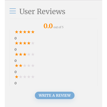
User Reviews
0.0
out of 5
★
★
★
★
★
0
★
★
★
★
★
0
★
★
★
★
★
0
★
★
★
★
★
0
★
★
★
★
★
0
WRITE A REVIEW