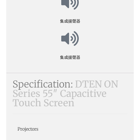
集成揚聲器
集成揚聲器
Specification:
DTEN ON
Series 55″ Capacitive
Touch Screen
Projectors