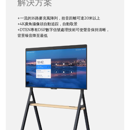
解決方案
+
一流的16路麥克風陣列，拾音距離可達20米以上
+
4K廣角攝像頭自動追踪，自動取景
+
DTEN專有DSP數字信號處理技術可使聲音保持清晰，
背景噪音降至最低