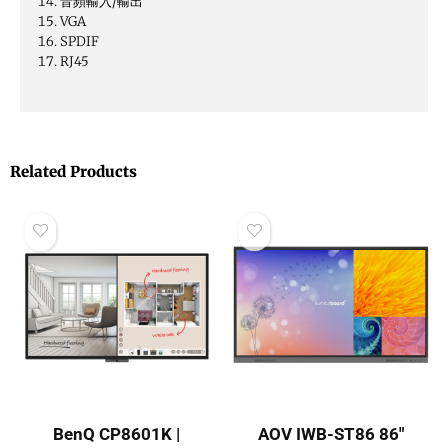
音頻輸入/輸出
VGA
SPDIF
RJ45
Related Products
BenQ CP8601K |
AOV IWB-ST86 86″