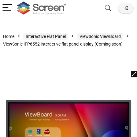
Home
Interactive Flat Panel
ViewSonic ViewBoard
ViewSonic IFP6552 interactive flat panel display (Coming soon)