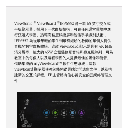
®
®
ViewSonic
ViewBoard
IFP6552 是一款 65 英寸交互式
平板顯示器，採用下一代白板技術，可在任何課堂環境中進
行沉浸式學習。憑藉高精度觸摸屏和智能手掌識別技術，
IFP6552 為從最年輕的學生到最有經驗的教師的每個人提供
直觀的數字白板體驗。這款 ViewBoard 顯示器具有 4K 超高
清分辨率、強大的 45W 立體聲條形音箱和麥克風陣列，可為
教室中的每個人以及遠程學習的人提供最佳的圖像和聲音。
借助集成的 myViewBoard™ 軟件生態系統，這款
ViewBoard 顯示器使教師能夠從雲端訪問遺留文件，以及構
建新的交互式課程。IT 主管將有信心從安全的云網絡管理文
件