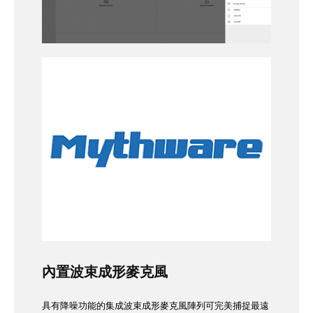
內置波束成形麥克風
具有降噪功能的集成波束成形麥克風陣列可完美捕捉最遠