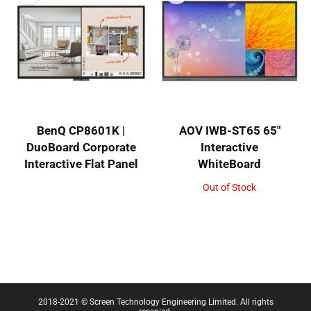
BenQ CP8601K |
AOV IWB-ST65 65″
DuoBoard Corporate
Interactive
Interactive Flat Panel
WhiteBoard
Out of Stock
2018-2021 © Screen Technology Engineering Limited. All rights