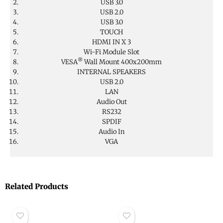
USB 3.0
USB 2.0
USB 3.0
TOUCH
HDMI IN X 3
Wi-Fi Module Slot
®
VESA
Wall Mount 400x200mm
INTERNAL SPEAKERS
USB 2.0
LAN
Audio Out
RS232
SPDIF
Audio In
VGA
Related Products