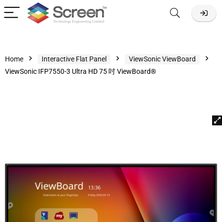
Home
Interactive Flat Panel
ViewSonic ViewBoard
ViewSonic IFP7550-3 Ultra HD 75 吋 ViewBoard®