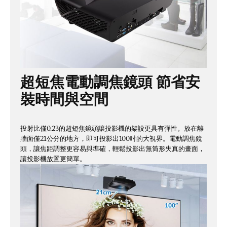
超短焦電動調焦鏡頭 節省安
裝時間與空間
投射比僅0.23的超短焦鏡頭讓投影機的架設更具有彈性。放在離
牆面僅21公分的地方，即可投影出100吋的大視界。電動調焦鏡
頭，讓焦距調整更容易與準確，輕鬆投影出無筒形失真的畫面，
讓投影機放置更簡單。