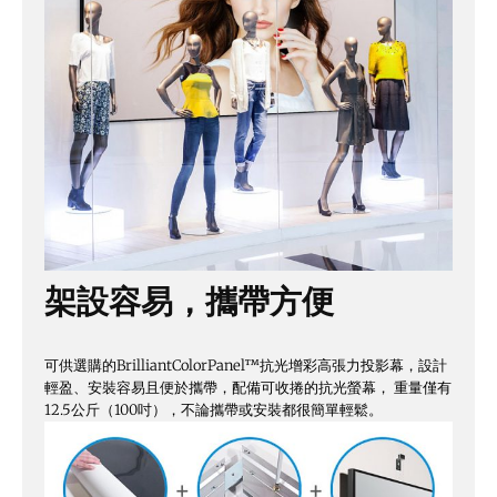
架設容易，攜帶方便
可供選購的BrilliantColorPanel™抗光增彩高張力投影幕，設計
輕盈、安裝容易且便於攜帶，配備可收捲的抗光螢幕， 重量僅有
12.5公斤（100吋），不論攜帶或安裝都很簡單輕鬆。