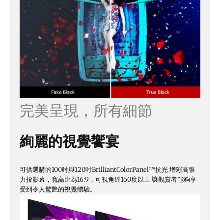
完美呈現，所有細節
絢麗的視覺饗宴
可供選購的100吋與120吋BrilliantColorPanel™抗光 增彩高張
力投影幕，寬高比為16:9，可視角達160度以上 讓觀賞者能夠享
受到令人驚艷的視覺體驗。