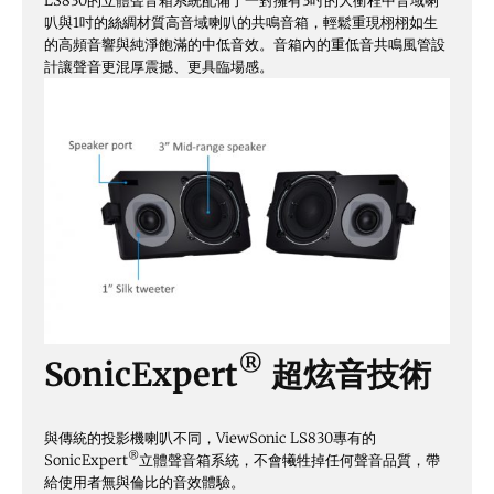
LS830的立體聲音箱系統配備了一對擁有3吋的大衝程中音域喇
叭與1吋的絲綢材質高音域喇叭的共鳴音箱，輕鬆重現栩栩如生
的高頻音響與純淨飽滿的中低音效。音箱內的重低音共鳴風管設
計讓聲音更混厚震撼、更具臨場感。
®
SonicExpert
超炫音技術
與傳統的投影機喇叭不同，ViewSonic LS830專有的
®
SonicExpert
立體聲音箱系統，不會犧牲掉任何聲音品質，帶
給使用者無與倫比的音效體驗。